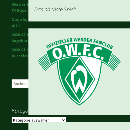
Werder Bremen schlägt den
Das nächste Spiel:
FC Bayern!
Olé, olé, olé, olé; Ole Werner,
olé !
2020-02-01 Warriors in
Augsburg
2020-01-18 Werder in
Düsseldorf
Suchen
nach:
Kategorien
Kategorien