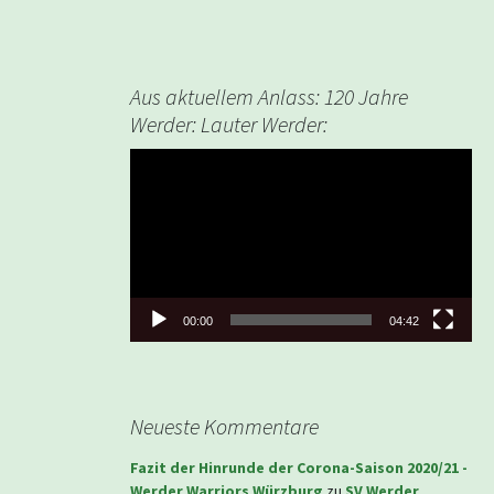
Aus aktuellem Anlass: 120 Jahre
Werder: Lauter Werder:
Video-
Player
00:00
04:42
Neueste Kommentare
Fazit der Hinrunde der Corona-Saison 2020/21 -
Werder Warriors Würzburg
zu
SV Werder