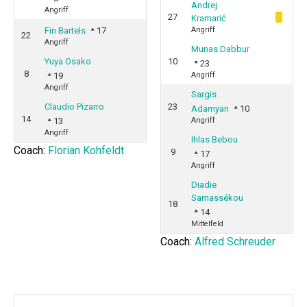
Andrej
Angriff
27
Kramarić
Fin Bartels
17
Angriff
22
Angriff
Munas Dabbur
Yuya Osako
10
23
8
19
Angriff
Angriff
Sargis
Claudio Pizarro
23
Adamyan
10
14
13
Angriff
Angriff
Ihlas Bebou
Coach:
Florian Kohfeldt
9
17
Angriff
Diadie
Samassékou
18
14
Mittelfeld
Coach:
Alfred Schreuder