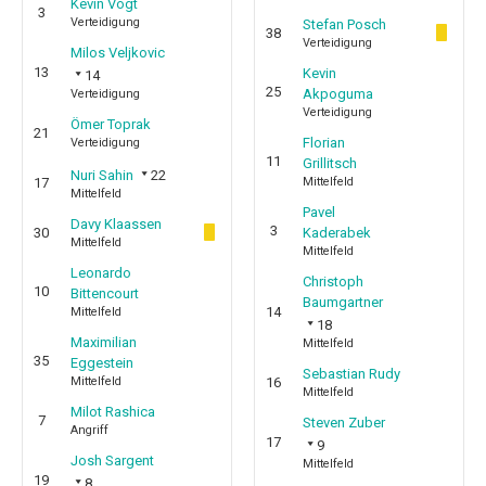
Kevin Vogt
3
Verteidigung
Stefan Posch
38
Verteidigung
Milos Veljkovic
13
Kevin
14
25
Akpoguma
Verteidigung
Verteidigung
Ömer Toprak
21
Florian
Verteidigung
11
Grillitsch
Nuri Sahin
22
17
Mittelfeld
Mittelfeld
Pavel
Davy Klaassen
3
30
Kaderabek
Mittelfeld
Mittelfeld
Leonardo
Christoph
10
Bittencourt
Baumgartner
14
Mittelfeld
18
Maximilian
Mittelfeld
35
Eggestein
Sebastian Rudy
Mittelfeld
16
Mittelfeld
Milot Rashica
7
Steven Zuber
Angriff
17
9
Josh Sargent
Mittelfeld
19
8