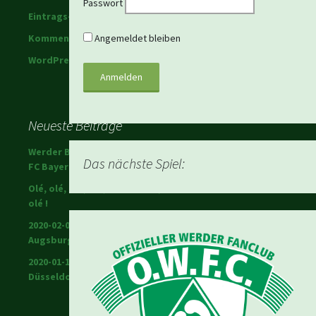
Passwort
Eintrags-Feed
Kommentar-Feed
Angemeldet bleiben
WordPress.org
Neueste Beiträge
Werder Bremen schlägt den
Das nächste Spiel:
FC Bayern!
Olé, olé, olé, olé; Ole Werner,
olé !
2020-02-01 Warriors in
Augsburg
2020-01-18 Werder in
Düsseldorf