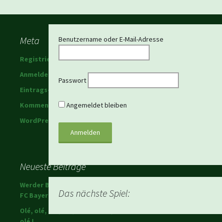
Beitragsnavigation
Meta
Benutzername oder E-Mail-Adresse
Registrieren
Anmelden
Passwort
Eintrags-Feed
Kommentar-Feed
Angemeldet bleiben
WordPress.org
Neueste Beiträge
Werder Bremen schlägt den
Das nächste Spiel:
FC Bayern!
Olé, olé, olé, olé; Ole Werner,
olé !