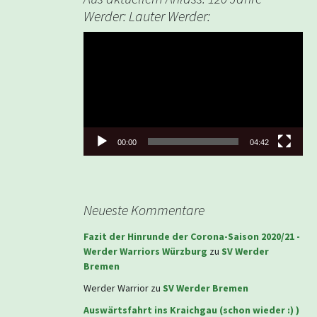
Werder: Lauter Werder:
Video-
Player
00:00
04:42
Neueste Kommentare
Fazit der Hinrunde der Corona-Saison 2020/21 -
Werder Warriors Würzburg
zu
SV Werder
Bremen
Werder Warrior
zu
SV Werder Bremen
Auswärtsfahrt ins Kraichgau (schon wieder :) )