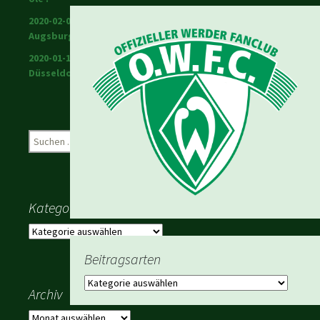
2020-02-01 Warriors in
Augsburg
2020-01-18 Werder in
Düsseldorf
Suchen
nach:
Kategorien
Kategorien
Beitragsarten
Beitragsarten
Archiv
Archiv