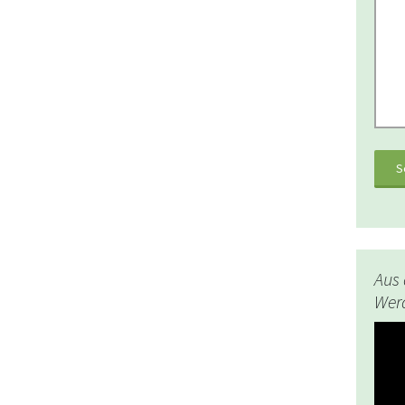
Aus 
Werd
Video
Playe