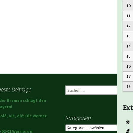
10
11
12
13
14
15
16
17
18
este Beiträge
Suchen
nach:
der Bremen schlägt den
Ext
ayern!
 olé, olé, olé; Ole Werner,
Kategorien
Kategorien
-02-01 Warriors in