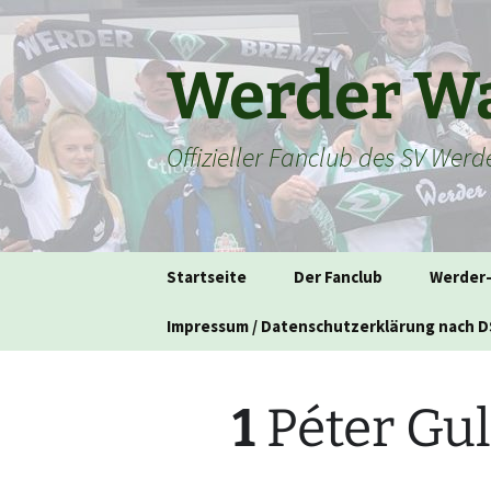
Zum
Inhalt
springen
Werder Wa
Offizieller Fanclub des SV Wer
Startseite
Der Fanclub
Werder
Impressum / Datenschutzerklärung nach 
1
Péter Gul