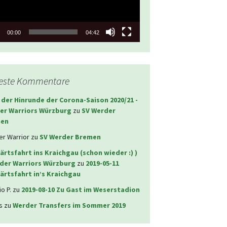
00:00
04:42
este Kommentare
 der Hinrunde der Corona-Saison 2020/21 -
er Warriors Würzburg
zu
SV Werder
en
r Warrior
zu
SV Werder Bremen
rtsfahrt ins Kraichgau (schon wieder :) )
rder Warriors Würzburg
zu
2019-05-11
ärtsfahrt in’s Kraichgau
o P.
zu
2019-08-10 Zu Gast im Weserstadion
s
zu
Werder Transfers im Sommer 2019