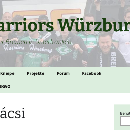
rriors Würzbu
der Bremen in Unterfranken
-Kneipe
Projekte
Forum
Facebook
DSGVO
ácsi
Benut