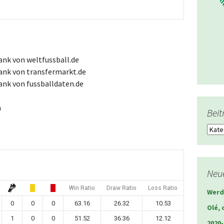
ank von weltfussball.de
ank von transfermarkt.de
ank von fussballdaten.de
m
Beit
Beitr
Neue
Win Ratio
Draw Ratio
Loss Ratio
Werd
0
0
0
63.16
26.32
10.53
Olé, 
1
0
0
51.52
36.36
12.12
2020-