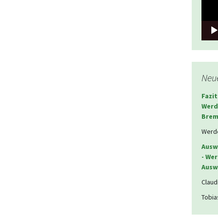
Neu
Fazit
Werd
Brem
Werde
Auswä
- We
Ausw
Claudi
Tobia