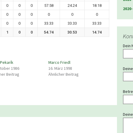
0
0
0
57.58
24.24
18.18
2020-
0
0
0
0
0
0
0
0
0
33.33
33.33
33.33
1
0
0
54.74
30.53
14.74
Kon
Dein 
 Pekarík
Marco Friedl
ktober 1986
16. März 1998
Deine
her Beitrag
Ähnlicher Beitrag
Betre
Deine