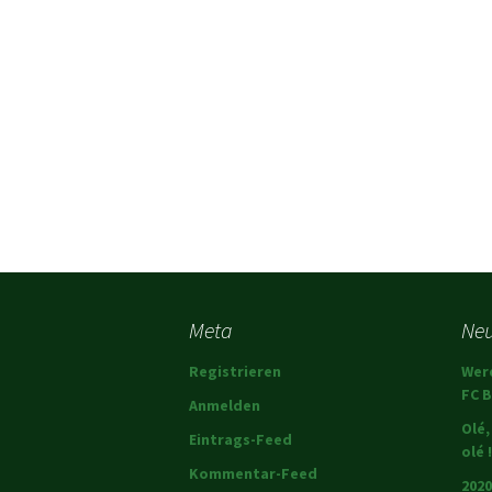
Meta
Neu
Registrieren
Wer
FC B
Anmelden
Olé,
Eintrags-Feed
olé !
Kommentar-Feed
2020