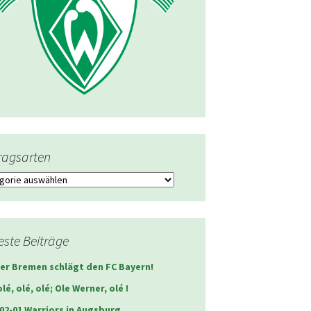
ragsarten
agsarten
ste Beiträge
er Bremen schlägt den FC Bayern!
olé, olé, olé; Ole Werner, olé !
02-01 Warriors in Augsburg