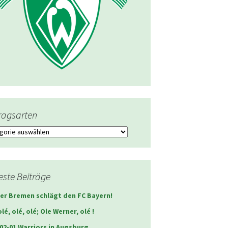
ragsarten
agsarten
ste Beiträge
er Bremen schlägt den FC Bayern!
olé, olé, olé; Ole Werner, olé !
02-01 Warriors in Augsburg