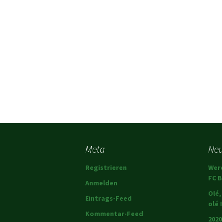
Meta
Neu
Registrieren
Wer
FC B
Anmelden
Olé,
Eintrags-Feed
olé !
Kommentar-Feed
2020