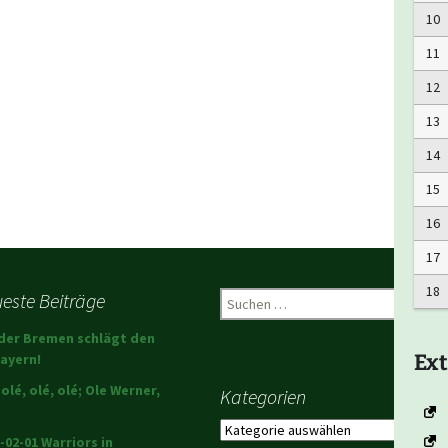
10
11
12
13
14
15
16
17
18
este Beiträge
Suchen
nach:
der Bremen schlägt den
Ext
ayern!
 olé, olé, olé; Ole Werner,
Kategorien
Kategorien
-02-01 Warriors in