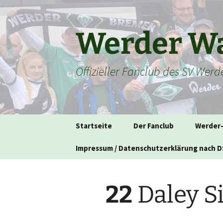
Zum
Inhalt
springen
Werder Wa
Offizieller Fanclub des SV Wer
Startseite
Der Fanclub
Werder
Impressum / Datenschutzerklärung nach 
22
Daley S