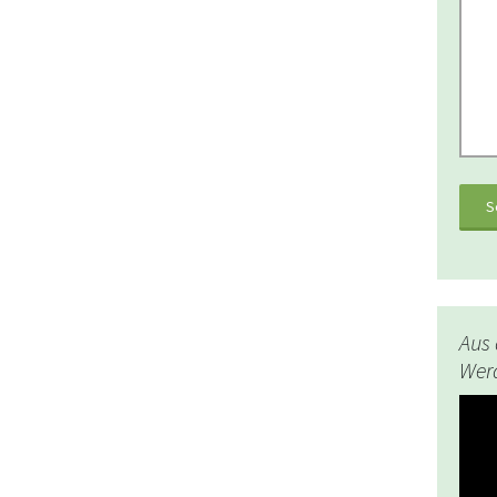
Aus 
Werd
Video
Playe