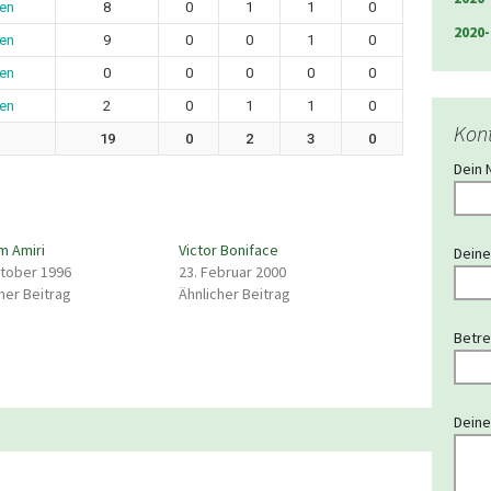
sen
8
0
1
1
0
2020-
sen
9
0
0
1
0
sen
0
0
0
0
0
sen
2
0
1
1
0
Kon
19
0
2
3
0
Dein 
m Amiri
Victor Boniface
Deine
ktober 1996
23. Februar 2000
her Beitrag
Ähnlicher Beitrag
Betre
Deine