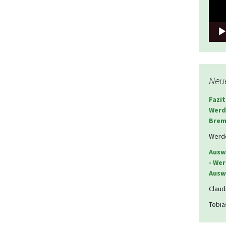
Neu
Fazit
Werd
Brem
Werde
Auswä
- We
Ausw
Claudi
Tobia