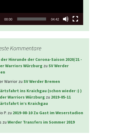
00:00
04:42
este Kommentare
 der Hinrunde der Corona-Saison 2020/21 -
er Warriors Würzburg
zu
SV Werder
en
r Warrior
zu
SV Werder Bremen
rtsfahrt ins Kraichgau (schon wieder :) )
rder Warriors Würzburg
zu
2019-05-11
ärtsfahrt in’s Kraichgau
o P.
zu
2019-08-10 Zu Gast im Weserstadion
s
zu
Werder Transfers im Sommer 2019