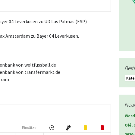
ayer 04 Leverkusen zu UD Las Palmas (ESP)
jax Amsterdam zu Bayer 04 Leverkusen.
tenbank von weltfussball.de
Beit
tenbank von transfermarkt.de
Beitr
gram
Neue
Werd
Olé, 
Einsätze
2020-