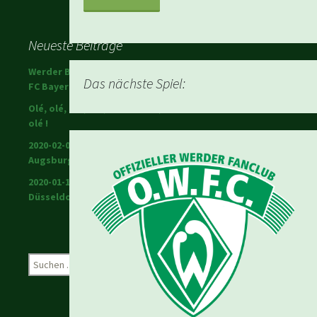
Neueste Beiträge
Werder Bremen schlägt den
Das nächste Spiel:
FC Bayern!
Olé, olé, olé, olé; Ole Werner,
olé !
2020-02-01 Warriors in
Augsburg
2020-01-18 Werder in
Düsseldorf
Suchen
nach: