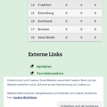
14
Frankfurt
0
0
0
15
Elversberg
0
0
0
16
Dortmund
0
0
0
17
Bremen
0
0
0
18
Union Berlin
0
0
0
Externe Links
Spielplan
Torschützenliste
Formtabelle
Datenschutz und Cookies: Diese Website verwendet Cookies. Wenn du die
Website weiterhin nutzt, stimmst du der Verwendung von Cookies zu.
Weitere Informationen, beispielsweise zur Kontrolle von Cookies, findest du
hier:
Cookie-Richtlinie
Datenschutzerklärung nach DSGVO
Mit Stolz präsentiert
von WordPress