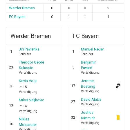
Werder Bremen
0
0
0
2
FC Bayern
0
1
1
1
Werder Bremen
FC Bayern
Jiri Pavlenka
Manuel Neuer
1
1
Torhüter
Torhüter
Theodor Gebre
Benjamin
23
5
Selassie
Pavard
Verteidigung
Verteidigung
Kevin Vogt
Jerome
17
3
Boateng
15
Verteidigung
Verteidigung
David Alaba
Milos Veljkovic
27
Verteidigung
13
14
Verteidigung
Joshua
32
Kimmich
Niklas
Verteidigung
18
Moisander
Verteidigung