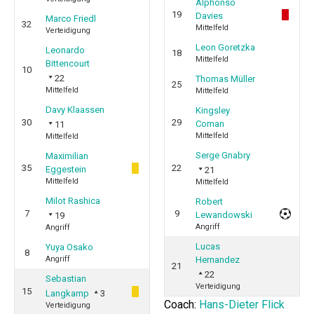
Alphonso
19
Davies
Marco Friedl
32
Mittelfeld
Verteidigung
Leon Goretzka
Leonardo
18
Mittelfeld
Bittencourt
10
22
Thomas Müller
25
Mittelfeld
Mittelfeld
Davy Klaassen
Kingsley
30
29
Coman
11
Mittelfeld
Mittelfeld
Serge Gnabry
Maximilian
35
22
Eggestein
21
Mittelfeld
Mittelfeld
Milot Rashica
Robert
7
9
Lewandowski
19
Angriff
Angriff
Lucas
Yuya Osako
8
Angriff
Hernandez
21
22
Sebastian
Verteidigung
15
Langkamp
3
Coach:
Hans-Dieter Flick
Verteidigung