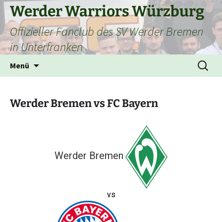
Zum
Werder Warriors Würzburg
Inhalt
Offizieller Fanclub des SV Werder Bremen
springen
in Unterfranken
Suchen
Menü
nach:
Werder Bremen vs FC Bayern
Werder Bremen
vs