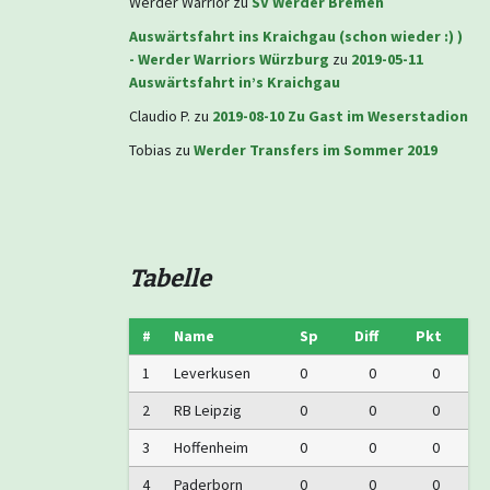
Werder Warrior
zu
SV Werder Bremen
Auswärtsfahrt ins Kraichgau (schon wieder :) )
- Werder Warriors Würzburg
zu
2019-05-11
Auswärtsfahrt in’s Kraichgau
Claudio P.
zu
2019-08-10 Zu Gast im Weserstadion
Tobias
zu
Werder Transfers im Sommer 2019
Tabelle
#
Name
Sp
Diff
Pkt
1
Leverkusen
0
0
0
2
RB Leipzig
0
0
0
3
Hoffenheim
0
0
0
4
Paderborn
0
0
0