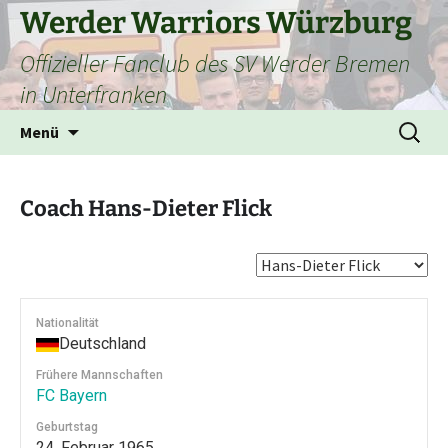
Zum
Werder Warriors Würzburg
Inhalt
Offizieller Fanclub des SV Werder Bremen
springen
in Unterfranken
Suchen
Menü
nach:
Coach
Hans-Dieter Flick
Nationalität
Deutschland
Frühere Mannschaften
FC Bayern
Geburtstag
24. Februar 1965