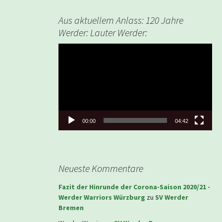
Aus aktuellem Anlass: 120 Jahre
Werder: Lauter Werder:
Video-
Player
00:00
04:42
Neueste Kommentare
Fazit der Hinrunde der Corona-Saison 2020/21 -
Werder Warriors Würzburg
zu
SV Werder
Bremen