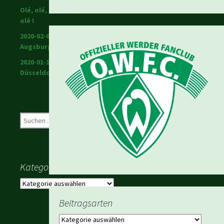
Olé, olé, olé, olé; Ole Werner,
olé !
2020-02-01 Warriors in
Augsburg
2020-01-18 Werder in
Düsseldorf
Suchen
nach:
Kategorien
Kategorien
Beitragsarten
Beitragsarten