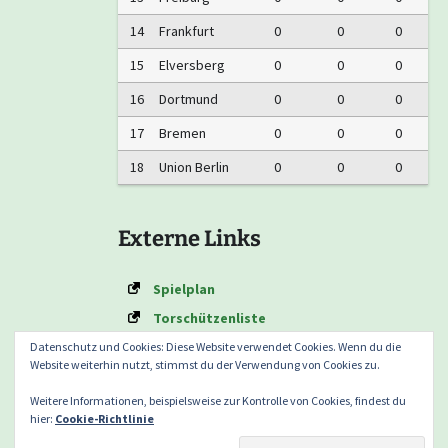
14
Frankfurt
0
0
0
15
Elversberg
0
0
0
16
Dortmund
0
0
0
17
Bremen
0
0
0
18
Union Berlin
0
0
0
Externe Links
Spielplan
Torschützenliste
Formtabelle
Datenschutz und Cookies: Diese Website verwendet Cookies. Wenn du die
Website weiterhin nutzt, stimmst du der Verwendung von Cookies zu.
Weitere Informationen, beispielsweise zur Kontrolle von Cookies, findest du
hier:
Cookie-Richtlinie
Datenschutzerklärung nach DSGVO
Mit Stolz präsentiert