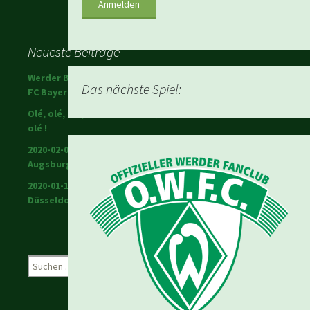
Neueste Beiträge
Werder Bremen schlägt den
Das nächste Spiel:
FC Bayern!
Olé, olé, olé, olé; Ole Werner,
olé !
2020-02-01 Warriors in
Augsburg
2020-01-18 Werder in
Düsseldorf
Suchen
nach: