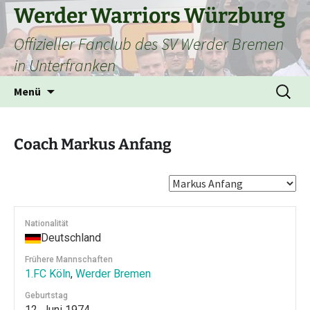
Zum
Werder Warriors Würzburg
Inhalt
Offizieller Fanclub des SV Werder Bremen
springen
in Unterfranken
Suchen
Menü
nach:
Coach
Markus Anfang
Nationalität
Deutschland
Frühere Mannschaften
1.FC Köln
,
Werder Bremen
Geburtstag
12. Juni 1974