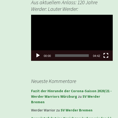
Aus aktuellem Anlass: 120 Jahre
Werder: Lauter Werder:
Video-
Player
00:00
04:42
Neueste Kommentare
Fazit der Hinrunde der Corona-Saison 2020/21 -
Werder Warriors Würzburg
zu
SV Werder
Bremen
Werder Warrior
zu
SV Werder Bremen