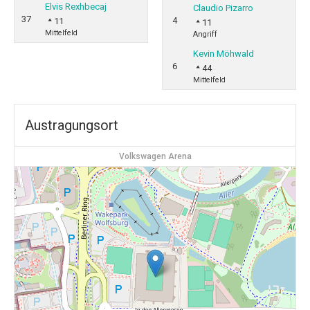
Elvis Rexhbecaj
Claudio Pizarro
37
4
11
11
Mittelfeld
Angriff
Kevin Möhwald
6
44
Mittelfeld
Austragungsort
Volkswagen Arena