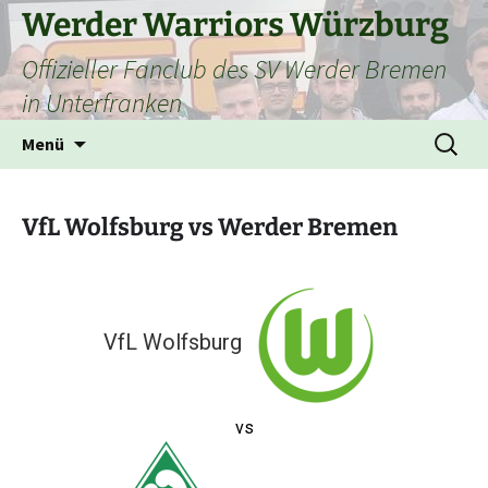
Zum
Werder Warriors Würzburg
Inhalt
Offizieller Fanclub des SV Werder Bremen
springen
in Unterfranken
Suchen
Menü
nach:
VfL Wolfsburg vs Werder Bremen
VfL Wolfsburg
vs