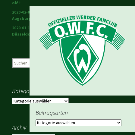
olé !
2020-02-01 Warriors in
Augsburg
2020-01-18 Werder in
Düsseldorf
Suchen
nach:
Kategorien
Kategorien
Beitragsarten
Beitragsarten
Archiv