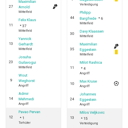
Maximilian
Verteidigung
27
Arnold
Mittelfeld
Philipp
44
Bargfrede
6
Felix Klaus
Mittelfeld
11
37
Mittelfeld
Davy Klaassen
30
Mittelfeld
Yannick
13
Gerhardt
Maximilian
35
Mittelfeld
Eggestein
Mittelfeld
Josuha
23
Guilavogui
Milot Rashica
Mittelfeld
11
4
Angriff
Wout
9
Weghorst
Max Kruse
10
Angriff
Angriff
Admir
Johannes
14
Mehmedi
24
Eggestein
Angriff
Angriff
Pavao Pervan
Milos Veljkovic
12
13
1
15
Torhüter
Verteidigung