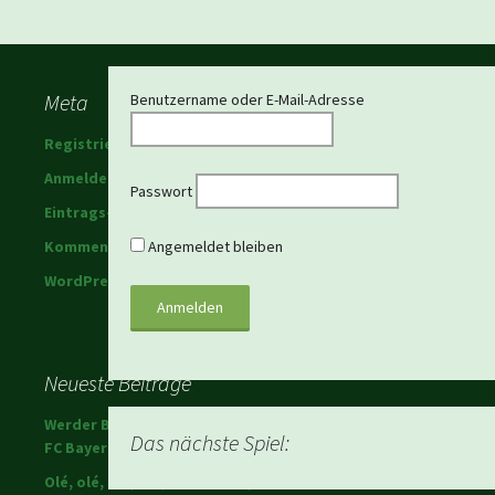
Beitragsnavigation
Meta
Benutzername oder E-Mail-Adresse
Registrieren
Anmelden
Passwort
Eintrags-Feed
Kommentar-Feed
Angemeldet bleiben
WordPress.org
Neueste Beiträge
Werder Bremen schlägt den
Das nächste Spiel:
FC Bayern!
Olé, olé, olé, olé; Ole Werner,