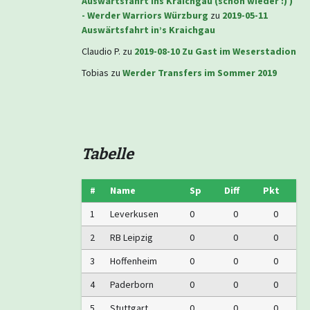
Auswärtsfahrt ins Kraichgau (schon wieder :) )
- Werder Warriors Würzburg
zu
2019-05-11
Auswärtsfahrt in’s Kraichgau
Claudio P.
zu
2019-08-10 Zu Gast im Weserstadion
Tobias
zu
Werder Transfers im Sommer 2019
Tabelle
#
Name
Sp
Diff
Pkt
1
Leverkusen
0
0
0
2
RB Leipzig
0
0
0
3
Hoffenheim
0
0
0
4
Paderborn
0
0
0
5
Stuttgart
0
0
0