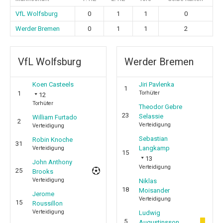
VfL Wolfsburg
0
1
1
0
Werder Bremen
0
1
1
2
VfL Wolfsburg
Werder Bremen
Koen Casteels
Jiri Pavlenka
1
1
Torhüter
12
Torhüter
Theodor Gebre
23
Selassie
William Furtado
2
Verteidigung
Verteidigung
Sebastian
Robin Knoche
31
Langkamp
Verteidigung
15
13
John Anthony
Verteidigung
25
Brooks
Verteidigung
Niklas
18
Moisander
Jerome
Verteidigung
15
Roussillon
Verteidigung
Ludwig
5
Augustinsson