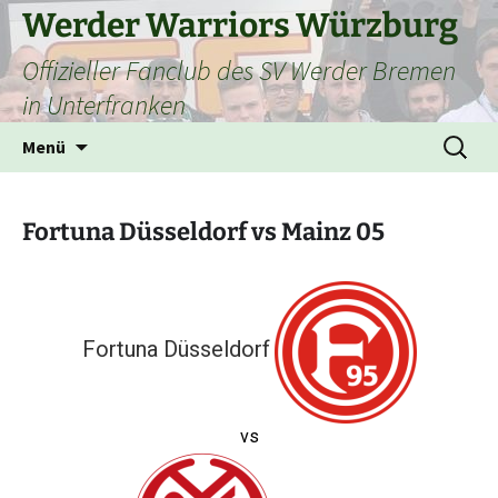
Zum
Werder Warriors Würzburg
Inhalt
Offizieller Fanclub des SV Werder Bremen
springen
in Unterfranken
Suchen
Menü
nach:
Fortuna Düsseldorf vs Mainz 05
Fortuna Düsseldorf
vs