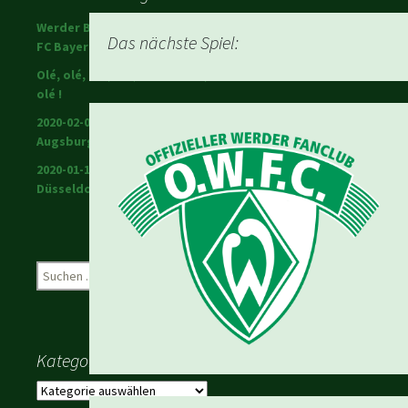
Werder Bremen schlägt den
Das nächste Spiel:
FC Bayern!
Olé, olé, olé, olé; Ole Werner,
olé !
2020-02-01 Warriors in
Augsburg
2020-01-18 Werder in
Düsseldorf
Suchen
nach:
Kategorien
Kategorien