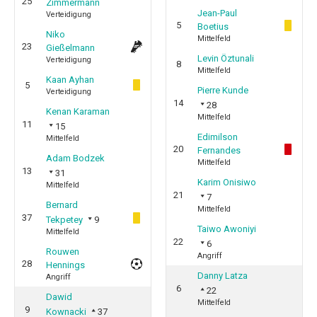
25
Zimmermann
Jean-Paul
Verteidigung
5
Boetius
Niko
Mittelfeld
23
Gießelmann
Levin Öztunali
Verteidigung
8
Mittelfeld
Kaan Ayhan
5
Pierre Kunde
Verteidigung
14
28
Kenan Karaman
Mittelfeld
11
15
Edimilson
Mittelfeld
20
Fernandes
Adam Bodzek
Mittelfeld
13
31
Karim Onisiwo
Mittelfeld
21
7
Bernard
Mittelfeld
37
Tekpetey
9
Taiwo Awoniyi
Mittelfeld
22
6
Rouwen
Angriff
28
Hennings
Danny Latza
Angriff
6
22
Dawid
Mittelfeld
9
Kownacki
37