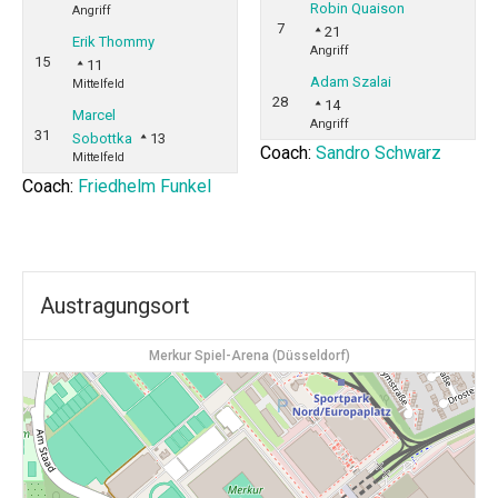
Robin Quaison
Angriff
7
21
Erik Thommy
Angriff
15
11
Adam Szalai
Mittelfeld
28
14
Marcel
Angriff
31
Sobottka
13
Coach:
Sandro Schwarz
Mittelfeld
Coach:
Friedhelm Funkel
Austragungsort
Merkur Spiel-Arena (Düsseldorf)