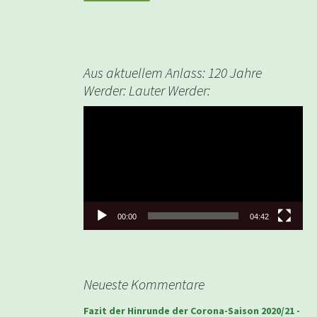
Aus aktuellem Anlass: 120 Jahre
Werder: Lauter Werder:
Video-
Player
00:00
04:42
Neueste Kommentare
Fazit der Hinrunde der Corona-Saison 2020/21 -