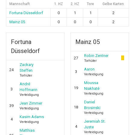
Mannschaft
1. HZ
2. HZ
Tore
Gelbe Karten
Fortuna Düsseldorf
0
1
1
2
Mainz 05
0
0
0
2
Fortuna
Mainz 05
Düsseldorf
Robin Zentner
27
Torhüter
Zackary
Aaron
24
Steffen
3
Verteidigung
Torhüter
Moussa
André
19
Niakhaté
3
Hoffmann
Verteidigung
Verteidigung
Daniel
Jean Zimmer
39
18
Brosinski
Verteidigung
Verteidigung
Kasim Adams
4
Jeremiah St.
Verteidigung
4
Juste
Matthias
Verteidigung