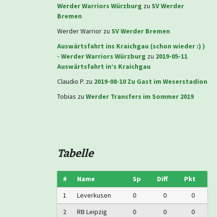
Werder Warriors Würzburg
zu
SV Werder
Bremen
Werder Warrior
zu
SV Werder Bremen
Auswärtsfahrt ins Kraichgau (schon wieder :) )
- Werder Warriors Würzburg
zu
2019-05-11
Auswärtsfahrt in’s Kraichgau
Claudio P.
zu
2019-08-10 Zu Gast im Weserstadion
Tobias
zu
Werder Transfers im Sommer 2019
Tabelle
#
Name
Sp
Diff
Pkt
1
Leverkusen
0
0
0
2
RB Leipzig
0
0
0