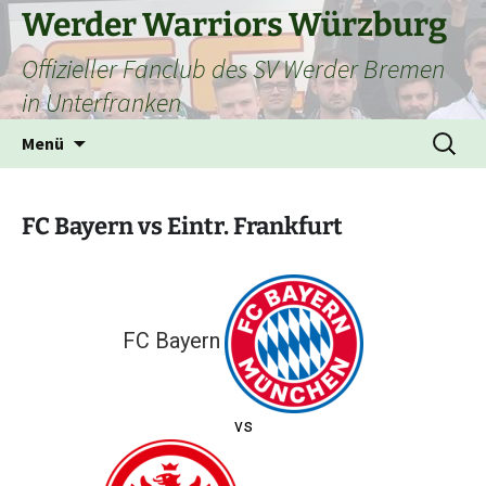
Zum
Werder Warriors Würzburg
Inhalt
Offizieller Fanclub des SV Werder Bremen
springen
in Unterfranken
Suchen
Menü
nach:
FC Bayern vs Eintr. Frankfurt
FC Bayern
vs