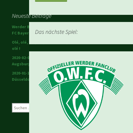
Neueste Beiträge
Werder Bremen schlägt den
Das nächste Spiel:
FC Bayern!
Olé, olé, olé, olé; Ole Werner,
olé !
2020-02-01 Warriors in
Augsburg
2020-01-18 Werder in
Düsseldorf
Suchen
nach: