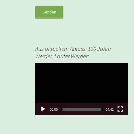
Aus aktuellem Anlass: 120 Jahre
Werder: Lauter Werder:
Video-
Player
00:00
04:42