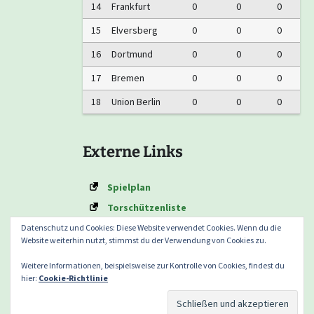
14
Frankfurt
0
0
0
15
Elversberg
0
0
0
16
Dortmund
0
0
0
17
Bremen
0
0
0
18
Union Berlin
0
0
0
Externe Links
Spielplan
Torschützenliste
Formtabelle
Datenschutz und Cookies: Diese Website verwendet Cookies. Wenn du die
Website weiterhin nutzt, stimmst du der Verwendung von Cookies zu.
Weitere Informationen, beispielsweise zur Kontrolle von Cookies, findest du
hier:
Cookie-Richtlinie
Datenschutzerklärung nach DSGVO
Mit Stolz präsentiert
von WordPress