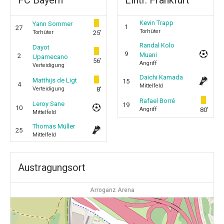
FC Bayern
Eintr. Frankfurt
Kevin Trapp
Yann Sommer
1
27
Torhüter
Torhüter
25'
Randal Kolo
Dayot
9
Muani
2
Upamecano
56'
Angriff
Verteidigung
Daichi Kamada
Matthijs de Ligt
15
4
Mittelfeld
Verteidigung
8'
Rafael Borré
Leroy Sane
19
10
Angriff
80'
Mittelfeld
Thomas Müller
25
Mittelfeld
Austragungsort
Arroganz Arena