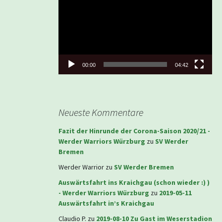
Player
00:00
04:42
Neueste Kommentare
Fazit der Hinrunde der Corona-Saison 2020/21 -
Werder Warriors Würzburg
zu
SV Werder
Bremen
Werder Warrior
zu
SV Werder Bremen
Auswärtsfahrt ins Kraichgau (schon wieder :) )
- Werder Warriors Würzburg
zu
2019-05-11
Auswärtsfahrt in’s Kraichgau
Claudio P.
zu
2019-08-10 Zu Gast im Weserstadion