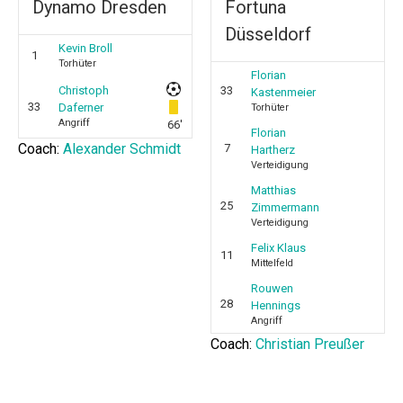
Dynamo Dresden
Fortuna
Düsseldorf
Kevin Broll
1
Torhüter
Florian
Christoph
33
Kastenmeier
33
Daferner
Torhüter
Angriff
66'
Florian
Coach:
Alexander Schmidt
7
Hartherz
Verteidigung
Matthias
25
Zimmermann
Verteidigung
Felix Klaus
11
Mittelfeld
Rouwen
28
Hennings
Angriff
Coach:
Christian Preußer