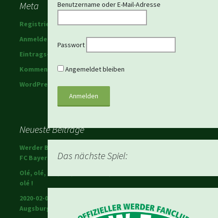
Meta
Benutzername oder E-Mail-Adresse
Registrieren
Anmelden
Passwort
Eintrags-Feed
Kommentar-Feed
Angemeldet bleiben
WordPress.org
Neueste Beiträge
Werder Bremen schlägt den
Das nächste Spiel:
FC Bayern!
Olé, olé, olé, olé; Ole Werner,
olé !
2020-02-01 Warriors in
Augsburg